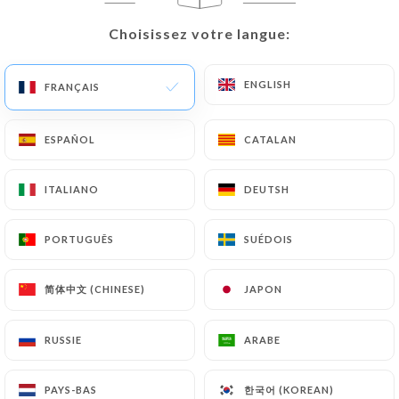
Choisissez votre langue:
Choisissez votre langue:
3 AVIS
ENGLISH
ENGLISH
FRANÇAIS
FRANÇAIS
RESTAURANT BAR
230 Rue Championnet
ESPAÑOL
ESPAÑOL
CATALAN
CATALAN
75018 Paris France
ITALIANO
ITALIANO
DEUTSH
DEUTSH
PORTUGUÊS
PORTUGUÊS
SUÉDOIS
SUÉDOIS
简体中文 (CHINESE)
简体中文 (CHINESE)
JAPON
JAPON
RUSSIE
RUSSIE
ARABE
ARABE
Qui sommes nous?
한국어 (KOREAN)
한국어 (KOREAN)
PAYS-BAS
PAYS-BAS