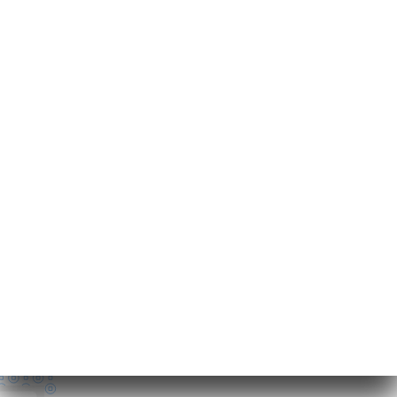
230 Rue
Championnet
75018 Paris France
Lundi
08:00-02:00
Mardi
08:00-02:00
Mercredi
08:00-02:00
Jeudi
08:00-02:00
Vendredi
08:00-02:00
Samedi
08:00-02:00
Dimanche
12:00-02:00