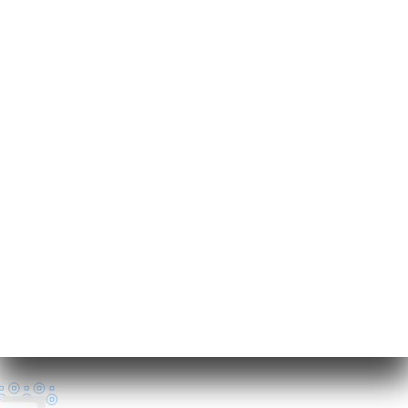
230 Rue
Championnet
75018 Paris France
Måndag
08:00-02:00
Tisdag
08:00-02:00
Onsdag
08:00-02:00
Torsdag
08:00-02:00
Fredag
08:00-02:00
Lördag
08:00-02:00
Söndag
12:00-02:00