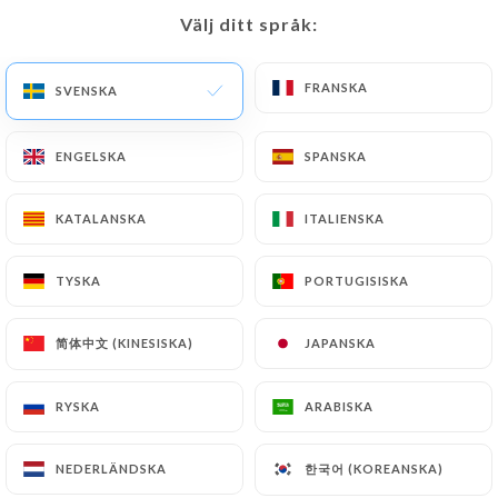
Välj ditt språk:
Välj ditt språk:
3 OMDÖME
FRANSKA
FRANSKA
SVENSKA
SVENSKA
RESTAURANT BAR
ENGELSKA
ENGELSKA
SPANSKA
SPANSKA
230 Rue Championnet
75018 Paris France
KATALANSKA
KATALANSKA
ITALIENSKA
ITALIENSKA
TYSKA
TYSKA
PORTUGISISKA
PORTUGISISKA
简体中文 (KINESISKA)
简体中文 (KINESISKA)
JAPANSKA
JAPANSKA
RYSKA
RYSKA
ARABISKA
ARABISKA
한국어 (KOREANSKA)
한국어 (KOREANSKA)
NEDERLÄNDSKA
NEDERLÄNDSKA
Vilka är vi?